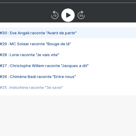
#30 : Eve Angeli raconte "Avant de partir"
#29 : MC Solaar raconte "Bouge de là"
28 : Lorie raconte "Je vais vite"
#27 : Christophe Willem raconte "Jacques a dit"
#26 : Chimène Badi raconte "Entre nous"
#25 : Indochine raconte "3e sexe"
#24 : Zaho raconte "C'est chelou"
#23 : Patrick Bruel raconte "Au café des délices"
#22 : Kyo raconte "Le chemin"
#21 : Nolwenn Leroy raconte "Cassé"