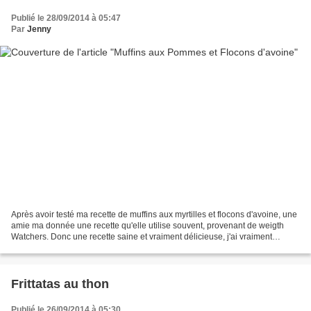
Publié le 28/09/2014 à 05:47
Par
Jenny
Après avoir testé ma recette de muffins aux myrtilles et flocons d'avoine, une
amie ma donnée une recette qu'elle utilise souvent, provenant de weigth
Watchers. Donc une recette saine et vraiment délicieuse, j'ai vraiment
adorée le goût (ok j'ai modifiée...
Frittatas au thon
Publié le 26/09/2014 à 05:30