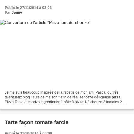
Publié le 27/11/2014 à 03:03
Par
Jenny
Je me suis beaucoup inspirée de la recette de mon ami Pascal du très
talentueux blog " cuisine maison " afin de réaliser cette délicieuse pizza.
Pizza Tomate-chorizo Ingrédients: 1 pâte à pizza 1/2 chorizo 2 tomates 2
tranches de jambon Sauce tomate pour...
Tarte façon tomate farcie
Publié le 31/10/2014 à 00:00