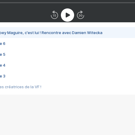
bey Maguire, c'est lui ! Rencontre avec Damien Witecka
e 6
e 5
e 4
e 3
s créatrices de la VF !
e 2
e 1
e Mektoub My Love arrive enfin ! Rencontre avec Shaïn Boumedine et Sal
i : après Toni en famille